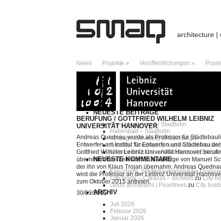
architecture |
News
Projekte »
Veröffentlichungen »
Praxi
ARCHIV DES MONATS:
SEPTEMBER 2015
Suche »
NEUESTE BEITRÄGE
BERUFUNG / GOTTFRIED WILHELM LEIBNIZ
Preis / Hallenbad / Stadtlohn
UNIVERSITÄT HANNOVER
Hallenbad – Stadtlohn
Andreas Quednau wurde als Professor für Städtebaul
Vortrag / University of Edinburgh
Entwerfen am Institut für Entwerfen und Städtebau der
Giraffes, Telegraphs, and Hero of Alexan
Gottfried Wilhelm Leibniz Universität Hannover berufe
Charter of Dubai – A Manifesto of Critica
NEUESTE KOMMENTARE
übernimmt den Lehrstuhl in Nachfolge von Manuel Sch
der ihn von Klaus Trojan übernahm. Andreas Quedna
Kreuzberg: Städtebaukonzept für Dragonera
wird die Professur an der Leibniz Universität Hannove
City boids – Caracas – ds3web
zu
City b
zum Oktober 2015 antreten.
Good archteams | Pearltrees
zu
City boi
ARCHIV
30/09/2015
Juli 2026
Februar 2026
Januar 2026