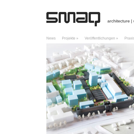
architecture |
News
Projekte »
Veröffentlichungen »
Praxi
ARCHIV DES MONATS:
FEBRUAR 2020
Suche »
NEUESTE BEITRÄGE
Preis / Hallenbad / Stadtlohn
Hallenbad – Stadtlohn
Vortrag / University of Edinburgh
Giraffes, Telegraphs, and Hero of Alexan
Charter of Dubai – A Manifesto of Critica
NEUESTE KOMMENTARE
Kreuzberg: Städtebaukonzept für Dragonera
City boids – Caracas – ds3web
zu
City b
Good archteams | Pearltrees
zu
City boi
ARCHIV
Juli 2026
Februar 2026
Januar 2026