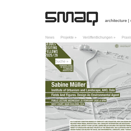
architecture |
News
Projekte »
Veröffentlichungen »
Praxi
ARCHIV DES MONATS:
FEBRUAR 2026
Suche »
NEUESTE BEITRÄGE
Preis / Hallenbad / Stadtlohn
Hallenbad – Stadtlohn
Vortrag / University of Edinburgh
Giraffes, Telegraphs, and Hero of Alexan
Charter of Dubai – A Manifesto of Critica
NEUESTE KOMMENTARE
Kreuzberg: Städtebaukonzept für Dragonera
City boids – Caracas – ds3web
zu
City b
Good archteams | Pearltrees
zu
City boi
ARCHIV
Juli 2026
Februar 2026
Januar 2026