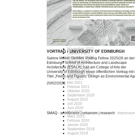
Dezember 2025
November 2025
Oktober 2025
August 2025
Juli 2025
Dezember 2024
November 2024
Oktober 2024
Juli 2024
Mai 2024
April 2024
November 2023
VORTRAG / UNIVERSITY OF EDINBURGH
Oktober 2023
November 2022
Sabine Müller, Geddes Visiting Fellow 2025/26 an der
Oktober 2022
Edinburgh School of Architecture and Landscape
April 2022
Architecture (ESALA), hält am College of Arts der
Februar 2022
University of Edinburgh einen öffentlichen Vortrag mi
September 2021
Titel „Fields and Figures: Design as Environmental Ag
Juni 2021
Mai 2021
20/02/2026
Februar 2021
Oktober 2020
September 2020
August 2020
Juli 2020
Juni 2020
Mai 2020
SMAQ - architecture | urbanism | research
Impressu
März 2020
Februar 2020
Januar 2020
September 2019
August 2019