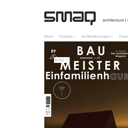
architecture |
News
Projekte »
Veröffentlichungen »
Praxi
ARCHIV DES MONATS:
SEPTEMBER 2021
Suche »
NEUESTE BEITRÄGE
Preis / Hallenbad / Stadtlohn
Hallenbad – Stadtlohn
Vortrag / University of Edinburgh
Giraffes, Telegraphs, and Hero of Alexan
Charter of Dubai – A Manifesto of Critica
NEUESTE KOMMENTARE
Kreuzberg: Städtebaukonzept für Dragonera
City boids – Caracas – ds3web
zu
City b
Good archteams | Pearltrees
zu
City boi
ARCHIV
Juli 2026
Februar 2026
Januar 2026