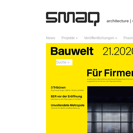
architecture |
News
Projekte »
Veröffentlichungen »
Praxi
ARCHIV DES MONATS:
OKTOBER 2020
Suche »
NEUESTE BEITRÄGE
Preis / Hallenbad / Stadtlohn
Hallenbad – Stadtlohn
Vortrag / University of Edinburgh
Giraffes, Telegraphs, and Hero of Alexan
Charter of Dubai – A Manifesto of Critica
NEUESTE KOMMENTARE
Kreuzberg: Städtebaukonzept für Dragonera
City boids – Caracas – ds3web
zu
City b
Good archteams | Pearltrees
zu
City boi
ARCHIV
Juli 2026
Februar 2026
Januar 2026