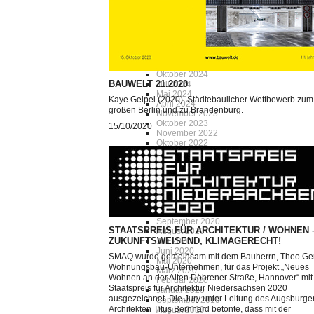
Dezember 2025
November 2025
Oktober 2025
August 2025
Juli 2025
Dezember 2024
November 2024
Oktober 2024
BAUWELT 21.2020
Juli 2024
Mai 2024
Kaye Geipel (2020). Städtebaulicher Wettbewerb zum
April 2024
großen Berlin und zu Brandenburg.
November 2023
Oktober 2023
15/10/2020
November 2022
Oktober 2022
April 2022
Februar 2022
September 2021
Juni 2021
Mai 2021
Februar 2021
Oktober 2020
September 2020
STAATSPREIS FÜR ARCHITEKTUR / WOHNEN 
August 2020
ZUKUNFTSWEISEND, KLIMAGERECHT!
Juli 2020
Juni 2020
SMAQ wurde gemeinsam mit dem Bauherrn, Theo Ge
Mai 2020
Wohnungsbau-Unternehmen, für das Projekt „Neues
März 2020
Wohnen an der Alten Döhrener Straße, Hannover“ mi
Februar 2020
Staatspreis für Architektur Niedersachsen 2020
Januar 2020
ausgezeichnet. Die Jury unter Leitung des Augsburge
September 2019
Architekten Titus Bernhard betonte, dass mit der
August 2019