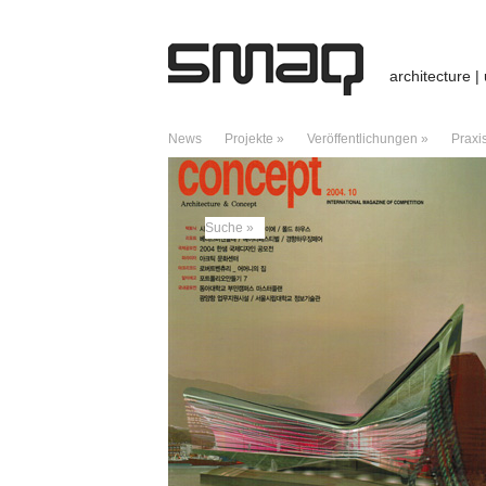
architecture |
News
Projekte »
Veröffentlichungen »
Praxi
ARCHIV DES MONATS:
JANUAR 2004
Suche »
NEUESTE BEITRÄGE
Preis / Hallenbad / Stadtlohn
Hallenbad – Stadtlohn
Vortrag / University of Edinburgh
Giraffes, Telegraphs, and Hero of Alexan
Charter of Dubai – A Manifesto of Critica
NEUESTE KOMMENTARE
Kreuzberg: Städtebaukonzept für Dragonera
City boids – Caracas – ds3web
zu
City b
Good archteams | Pearltrees
zu
City boi
ARCHIV
Juli 2026
Februar 2026
Januar 2026